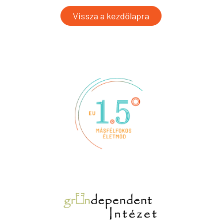
Vissza a kezdőlapra